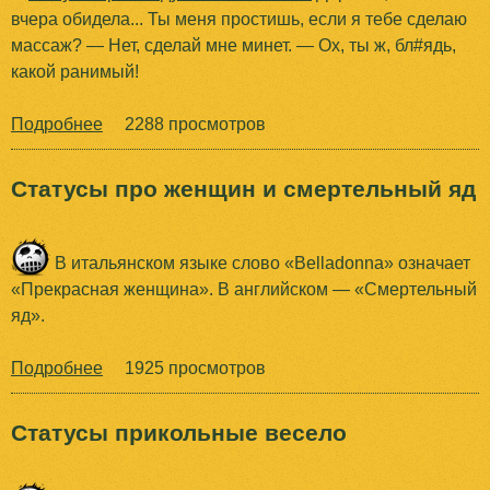
вчера обидела... Ты меня простишь, если я тебе сделаю
с
массаж? — Нет, сделай мне минет. — Ох, ты ж, бл#ядь,
ы
какой ранимый!
х
о
Подробнее
о
2288 просмотров
ч
С
е
т
т
Статусы про женщин и смертельный яд
а
с
т
я
у
м
В итальянском языке слово «Belladonna» означает
с
е
«Прекрасная женщина». В английском — «Смертельный
ы
н
яд».
п
я
р
и
Подробнее
о
1925 просмотров
о
п
С
о
о
т
Статусы прикольные весело
б
ч
а
и
е
т