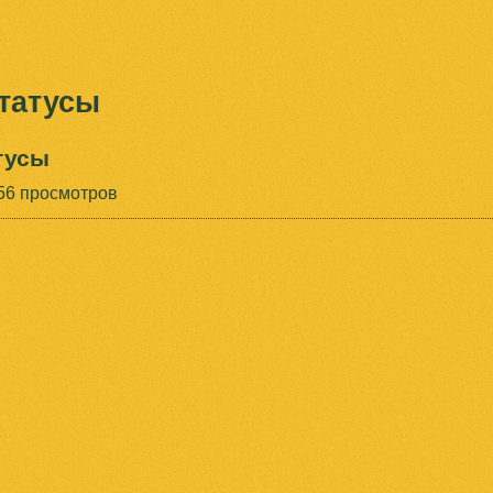
Jump to navigation
татусы
тусы
56 просмотров