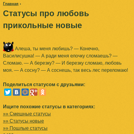
Главная
›
Jump to navigation
Статусы про любовь
В
прикольные новые
ы
з
Алеша, ты меня любишь? — Конечно,
д
Василисушка! — А ради меня елочку сломаешь? —
е
Сломаю. — А березку? — И березку сломаю, любовь
моя. — А сосну? — А соснешь, так весь лес переломаю!
с
Поделиться статусом с друзьями:
ь
Ищите похожие статусы в категориях:
»» Смешные статусы
»» Статусы новые
»» Пошлые статусы