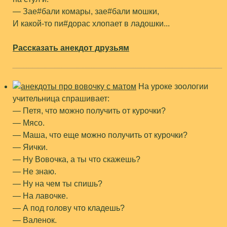
— Зае#бали комары, зае#бали мошки,
И какой-то пи#дорас хлопает в ладошки...
Рассказать анекдот друзьям
На уроке зоологии
учительница спрашивает:
— Петя, что можно получить от курочки?
— Мясо.
— Маша, что еще можно получить от курочки?
— Яички.
— Ну Вовочка, а ты что скажешь?
— Не знаю.
— Ну на чем ты спишь?
— На лавочке.
— А под голову что кладешь?
— Валенок.