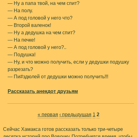
— Ну а папа твой, на чем спит?
— На полу.
— А под головой у него что?
— Второй валенок!
— Ну а дедушка на чем спит?
— На печке!
— А под головой у него?..
— Подушка!
— Ну, и что можно получить, если у дедушки подушку
разрезать?
— Пи#здюлей от дедушки можно получить!!!
Рассказать анекдот друзьям
« первая
‹ предыдущая
1
2
С
Сейчас Хамакса готов рассказать только три-четыре
десятка историй про Вовочку. Потребуется время, чтобы