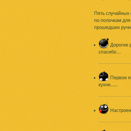
Пять случайных 
по полочкам для
прошедших ручн
Дорогие р
спасибо…
Первое ян
кухне......
Настроени