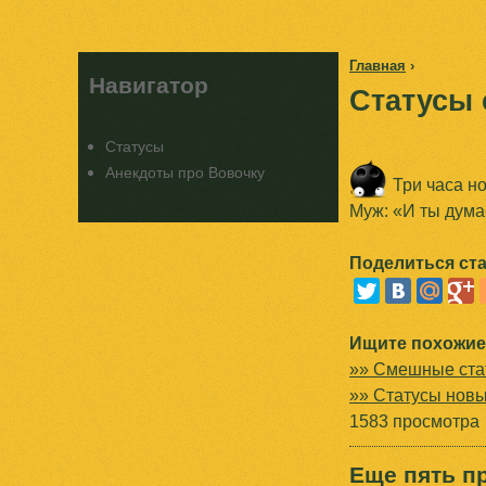
Главная
›
Навигатор
Статусы
В
ы
Статусы
Анекдоты про Вовочку
Три часа но
з
Муж: «И ты дума
д
Поделиться ста
е
с
Ищите похожие 
ь
»» Смешные ста
»» Статусы нов
1583 просмотра
Еще пять п