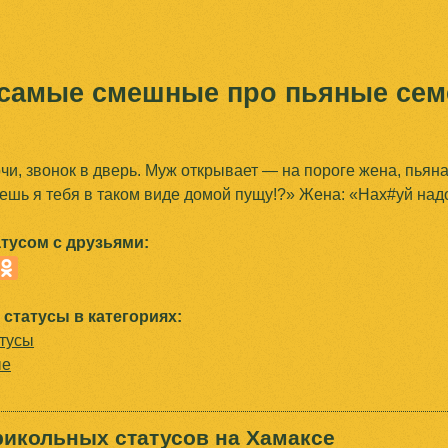
Jump to navigation
 самые смешные про пьяные сем
чи, звонок в дверь. Муж открывает — на пороге жена, пьяная
ешь я тебя в таком виде домой пущу!?» Жена: «Нах#уй надо,
тусом с друзьями:
статусы в категориях:
тусы
ые
рикольных статусов на Хамаксе