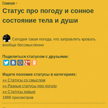
Главная
›
Jump to navigation
Статус про погоду и сонное
В
состояние тела и души
ы
з
Сегодня такая погода, что заправлять кровать
д
вообще бессмысленно
е
Поделиться статусом с друзьями:
с
ь
Ищите похожие статусы в категориях:
»» Статусы со смыслом
»» Разные статусы про погоду
»» Статусы новые
1888 просмотров